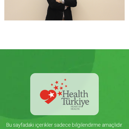
Bu sayfadaki içerikler sadece bilgilendirme amaçlıdır.