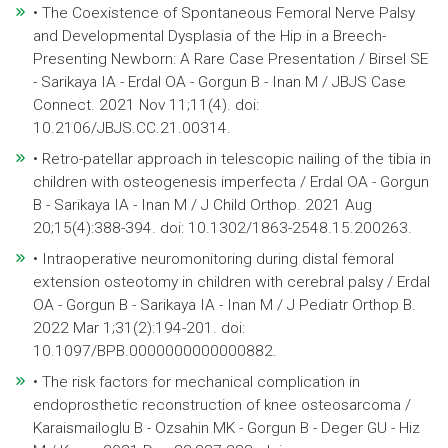
• The Coexistence of Spontaneous Femoral Nerve Palsy
and Developmental Dysplasia of the Hip in a Breech-
Presenting Newborn: A Rare Case Presentation / Birsel SE
- Sarikaya IA - Erdal OA - Gorgun B - Inan M / JBJS Case
Connect. 2021 Nov 11;11(4). doi:
10.2106/JBJS.CC.21.00314.
• Retro-patellar approach in telescopic nailing of the tibia in
children with osteogenesis imperfecta / Erdal OA - Gorgun
B - Sarikaya IA - Inan M / J Child Orthop. 2021 Aug
20;15(4):388-394. doi: 10.1302/1863-2548.15.200263.
• Intraoperative neuromonitoring during distal femoral
extension osteotomy in children with cerebral palsy / Erdal
OA - Gorgun B - Sarikaya IA - Inan M / J Pediatr Orthop B.
2022 Mar 1;31(2):194-201. doi:
10.1097/BPB.0000000000000882.
• The risk factors for mechanical complication in
endoprosthetic reconstruction of knee osteosarcoma /
Karaismailoglu B - Ozsahin MK - Gorgun B - Deger GU - Hiz