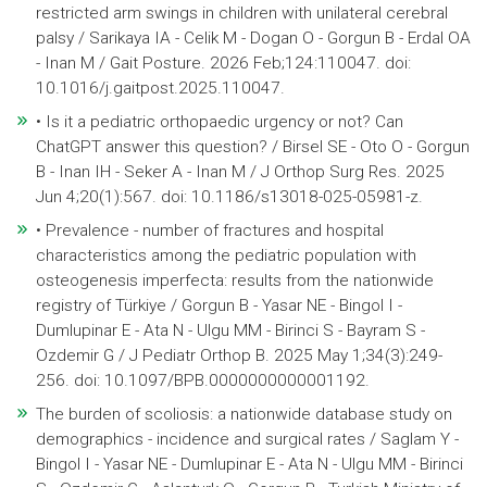
restricted arm swings in children with unilateral cerebral
palsy / Sarikaya IA - Celik M - Dogan O - Gorgun B - Erdal OA
- Inan M / Gait Posture. 2026 Feb;124:110047. doi:
10.1016/j.gaitpost.2025.110047.
• Is it a pediatric orthopaedic urgency or not? Can
ChatGPT answer this question? / Birsel SE - Oto O - Gorgun
B - Inan IH - Seker A - Inan M / J Orthop Surg Res. 2025
Jun 4;20(1):567. doi: 10.1186/s13018-025-05981-z.
• Prevalence - number of fractures and hospital
characteristics among the pediatric population with
osteogenesis imperfecta: results from the nationwide
registry of Türkiye / Gorgun B - Yasar NE - Bingol I -
Dumlupinar E - Ata N - Ulgu MM - Birinci S - Bayram S -
Ozdemir G / J Pediatr Orthop B. 2025 May 1;34(3):249-
256. doi: 10.1097/BPB.0000000000001192.
The burden of scoliosis: a nationwide database study on
demographics - incidence and surgical rates / Saglam Y -
Bingol I - Yasar NE - Dumlupinar E - Ata N - Ulgu MM - Birinci