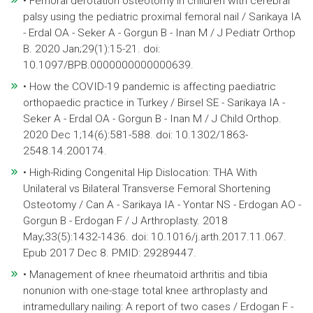
• Femoral derotation osteotomy in children with cerebral
palsy using the pediatric proximal femoral nail / Sarikaya IA
- Erdal OA - Seker A - Gorgun B - Inan M / J Pediatr Orthop
B. 2020 Jan;29(1):15-21. doi:
10.1097/BPB.0000000000000639.
• How the COVID-19 pandemic is affecting paediatric
orthopaedic practice in Turkey / Birsel SE - Sarikaya IA -
Seker A - Erdal OA - Gorgun B - Inan M / J Child Orthop.
2020 Dec 1;14(6):581-588. doi: 10.1302/1863-
2548.14.200174.
• High-Riding Congenital Hip Dislocation: THA With
Unilateral vs Bilateral Transverse Femoral Shortening
Osteotomy / Can A - Sarikaya IA - Yontar NS - Erdogan AO -
Gorgun B - Erdogan F / J Arthroplasty. 2018
May;33(5):1432-1436. doi: 10.1016/j.arth.2017.11.067.
Epub 2017 Dec 8. PMID: 29289447.
• Management of knee rheumatoid arthritis and tibia
nonunion with one-stage total knee arthroplasty and
intramedullary nailing: A report of two cases / Erdogan F -