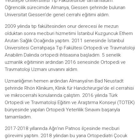
Yeditepe Üniversitesi Tıp Fakültesinde tamamladım.
Öğrencilik sürecimde Almanya, Giessen şehrinde bulunan
Universitat Giessen’de genel cerrahi eğitimi aldım.
2009 yılında tıp fakültesinden onur derecesi ile mezun
olduktan sonra mecburi hizmetimi İstanbul Kuzguncuk Ethem
Arutan Sağlık Ocağında yaptım. 2011 senesinde İstanbul
Üniversitesi Cerrahpaşa Tıp Fakültesi Ortopedi ve Travmatoloji
Anabilim Dalında ortopedi ihtisasına başladım. 5 senelik
uzmanlık eğitiminin ardından 2016 senesinde Ortopedi ve
Travmatoloji Uzmanı unvanını aldım.
Uzmanlığımın hemen ardından Almanya’nın Bad Neustadt
şehrinde Rhön Klinikum, Klinik für Handchirurgie’de el cerrahisi
ve mikrocerrahi konularında çalıştım. 2016 yılında Türk
Ortopedi ve Travmatoloji Eğitim ve Araştırma Konseyi (TOTEK)
bünyesinde yapılan Ortopedi Yeterlilik Sınavını başarıyla
tamamladım.
2017-2018 yıllarında Ağrı’nın Patnos ilçesinde mecburi
görevimi yaptım. 2018 yılından bu yana Ortopediatri Çocuk