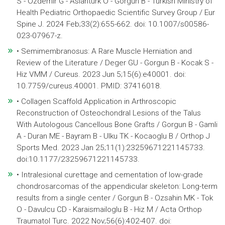
S - Ozdemir G - Aslanturk O - Gorgun B - Turkish Ministry of
Health Pediatric Orthopaedic Scientific Survey Group / Eur
Spine J. 2024 Feb;33(2):655-662. doi: 10.1007/s00586-
023-07967-z.
• Semimembranosus: A Rare Muscle Herniation and
Review of the Literature / Deger GU - Gorgun B - Kocak S -
Hiz VMM / Cureus. 2023 Jun 5;15(6):e40001. doi:
10.7759/cureus.40001. PMID: 37416018.
• Collagen Scaffold Application in Arthroscopic
Reconstruction of Osteochondral Lesions of the Talus
With Autologous Cancellous Bone Grafts / Gorgun B - Gamli
A - Duran ME - Bayram B - Ulku TK - Kocaoglu B / Orthop J
Sports Med. 2023 Jan 25;11(1):23259671221145733.
doi:10.1177/23259671221145733.
• Intralesional curettage and cementation of low-grade
chondrosarcomas of the appendicular skeleton: Long-term
results from a single center / Gorgun B - Ozsahin MK - Tok
O - Davulcu CD - Karaismailoglu B - Hiz M / Acta Orthop
Traumatol Turc. 2022 Nov;56(6):402-407. doi: