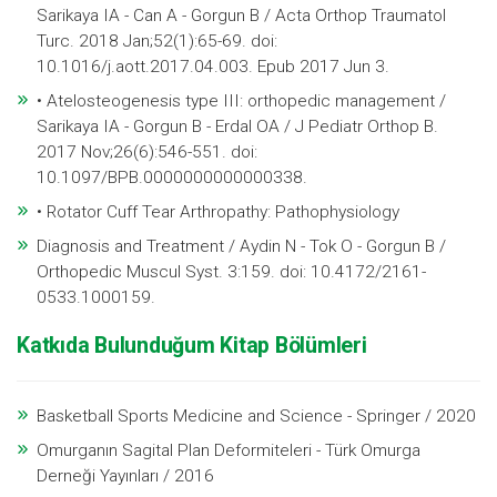
Sarikaya IA - Can A - Gorgun B / Acta Orthop Traumatol
Turc. 2018 Jan;52(1):65-69. doi:
10.1016/j.aott.2017.04.003. Epub 2017 Jun 3.
• Atelosteogenesis type III: orthopedic management /
Sarikaya IA - Gorgun B - Erdal OA / J Pediatr Orthop B.
2017 Nov;26(6):546-551. doi:
10.1097/BPB.0000000000000338.
• Rotator Cuff Tear Arthropathy: Pathophysiology
Diagnosis and Treatment / Aydin N - Tok O - Gorgun B /
Orthopedic Muscul Syst. 3:159. doi: 10.4172/2161-
0533.1000159.
Katkıda Bulunduğum Kitap Bölümleri
Basketball Sports Medicine and Science - Springer / 2020
Omurganın Sagital Plan Deformiteleri - Türk Omurga
Derneği Yayınları / 2016