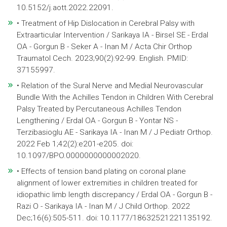
10.5152/j.aott.2022.22091.
• Treatment of Hip Dislocation in Cerebral Palsy with
Extraarticular Intervention / Sarikaya IA - Birsel SE - Erdal
OA - Gorgun B - Seker A - Inan M / Acta Chir Orthop
Traumatol Cech. 2023;90(2):92-99. English. PMID:
37155997.
• Relation of the Sural Nerve and Medial Neurovascular
Bundle With the Achilles Tendon in Children With Cerebral
Palsy Treated by Percutaneous Achilles Tendon
Lengthening / Erdal OA - Gorgun B - Yontar NS -
Terzibasioglu AE - Sarikaya IA - Inan M / J Pediatr Orthop.
2022 Feb 1;42(2):e201-e205. doi:
10.1097/BPO.0000000000002020.
• Effects of tension band plating on coronal plane
alignment of lower extremities in children treated for
idiopathic limb length discrepancy / Erdal OA - Gorgun B -
Razi O - Sarikaya IA - Inan M / J Child Orthop. 2022
Dec;16(6):505-511. doi: 10.1177/18632521221135192.