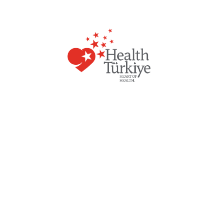
Bu sayfadaki içerikler sadece bilgilendirme amaçlıdır.
Sağlık durumunuzla ilgili bir tanı veya tedavi için lütfen
doktorunuza başvurunuz.
Web Site Editörü:
Emre Tarakçı
İletişim:
emre.tarakci@academyping.com | 0544 800
7337
Detaylı bilgi alın.