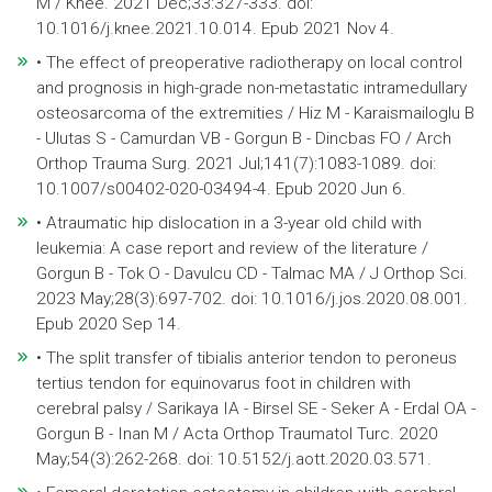
M / Knee. 2021 Dec;33:327-333. doi:
10.1016/j.knee.2021.10.014. Epub 2021 Nov 4.
• The effect of preoperative radiotherapy on local control
and prognosis in high-grade non-metastatic intramedullary
osteosarcoma of the extremities / Hiz M - Karaismailoglu B
- Ulutas S - Camurdan VB - Gorgun B - Dincbas FO / Arch
Orthop Trauma Surg. 2021 Jul;141(7):1083-1089. doi:
10.1007/s00402-020-03494-4. Epub 2020 Jun 6.
• Atraumatic hip dislocation in a 3-year old child with
leukemia: A case report and review of the literature /
Gorgun B - Tok O - Davulcu CD - Talmac MA / J Orthop Sci.
2023 May;28(3):697-702. doi: 10.1016/j.jos.2020.08.001.
Epub 2020 Sep 14.
• The split transfer of tibialis anterior tendon to peroneus
tertius tendon for equinovarus foot in children with
cerebral palsy / Sarikaya IA - Birsel SE - Seker A - Erdal OA -
Gorgun B - Inan M / Acta Orthop Traumatol Turc. 2020
May;54(3):262-268. doi: 10.5152/j.aott.2020.03.571.