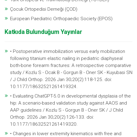
Çocuk Ortopedisi Derneği (ÇOD)
European Paediatric Orthopaedic Society (EPOS)
Katkıda Bulunduğum Yayınlar
• Postoperative immobilization versus early mobilization
following titanium elastic nailing in pediatric diaphyseal
both-bone forearm fractures: A retrospective comparative
study / Kozlu S - Ocak B - Gorgun B - Oner SK - Kuyubasi SN
/ J Child Orthop. 2026 Jan 30;20(2):118-125. doi:
10.1177/18632521261419324.
• Evaluating ChatGPT-5.0 in developmental dysplasia of the
hip: A scenario-based validation study against AAOS and
AAP guidelines / Kozlu S - Gorgun B - Oner SK / J Child
Orthop. 2026 Jan 30;20(2):126-133. doi:
10.1177/18632521261419320.
• Changes in lower extremity kinematics with free and